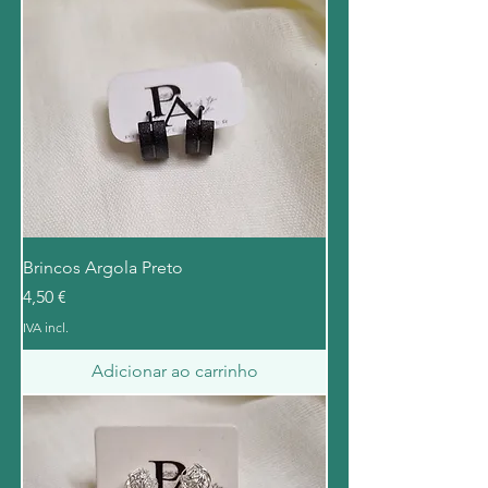
Brincos Argola Preto
Preço
4,50 €
IVA incl.
Adicionar ao carrinho