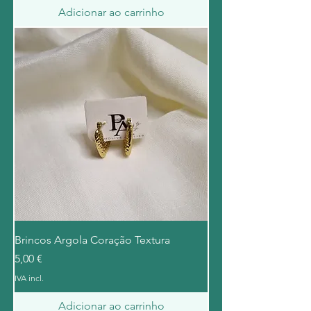
Adicionar ao carrinho
Brincos Argola Coração Textura
Preço
5,00 €
IVA incl.
Adicionar ao carrinho