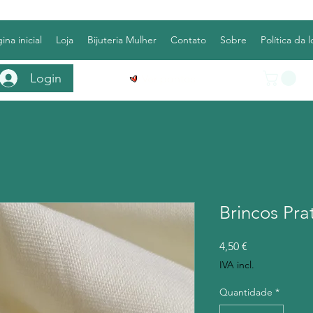
ina inicial
Loja
Bijuteria Mulher
Contato
Sobre
Política da l
Login
Ver pontos
Brincos Pr
Preço
4,50 €
IVA incl.
Quantidade
*