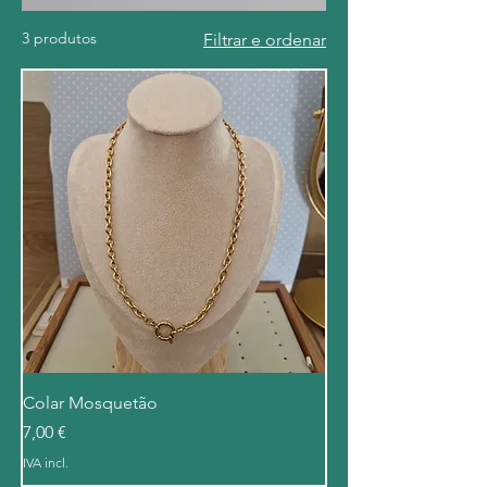
3 produtos
Filtrar e ordenar
Colar Mosquetão
Preço
7,00 €
IVA incl.