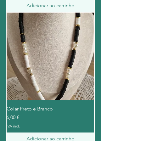
Adicionar ao carrinho
Colar Preto e Branco
Preço
6,00 €
IVA incl.
Adicionar ao carrinho