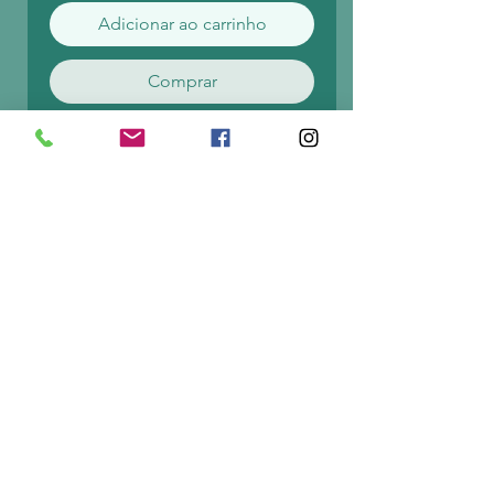
Adicionar ao carrinho
Comprar
A deslumbrante Pulseira Elos
Dourada, é fabricada em aço
inoxidável de qualidade
e num belo tom dourado,
exalando elegância e
sofisticação. O intrincado
design apresenta ligações
interligadas que criam um
aspeto intemporal e chique,
tornando-o no acessório
ideal para qualquer ocasião.