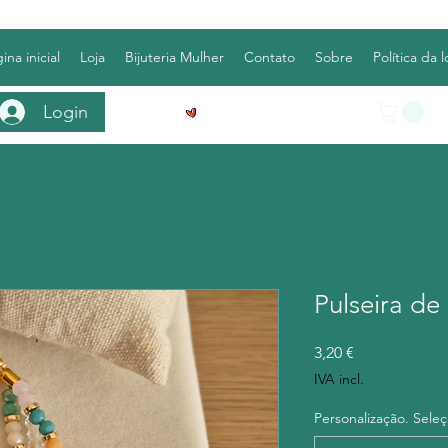
ina inicial
Loja
Bijuteria Mulher
Contato
Sobre
Política da l
Login
Ver pontos
Pulseira de
Preço
3,20 €
IVA incl.
Personalização. Seleç