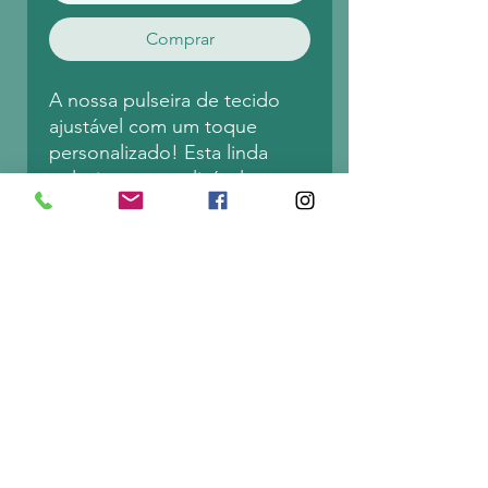
Comprar
A nossa pulseira de tecido
ajustável com um toque
personalizado! Esta linda
pulseira personalizável e com
várias cores para
escolher, tornado-a exclusiva
e sua. O destaque desta peça
é o deslumbrante pingente
inicial feito em concha,
adicionando um toque único
e personalizado à sua
coleção de acessórios. Seja a
sua própria inicial ou de
alguém especial, esta pulseira
é um acessório atencioso e