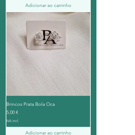
Adicionar ao carrinho
Brincos Prata Bola Oca
Preço
5,00 €
IVA incl.
Adicionar ao carrinho