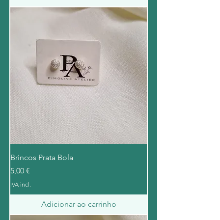
Brincos Prata Bola
Preço
5,00 €
IVA incl.
Adicionar ao carrinho