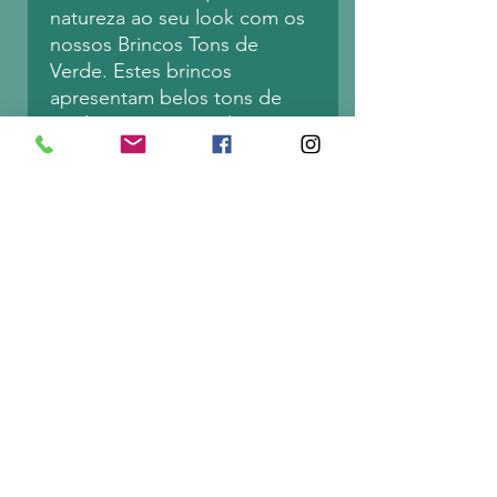
natureza ao seu look com os
nossos Brincos Tons de
Verde. Estes brincos
apresentam belos tons de
verde em resina acrílica,
dando-lhes uma aparência
única e atraente. As agulhas
de orelha são em aço
inoxidável garantem conforto
e durabilidade para uso
durante todo o dia. Quer
esteja a vestir-se para uma
ocasião especial ou a
adicionar algum toque ao seu
estilo diário, estes brincos
são o acessório perfeito.