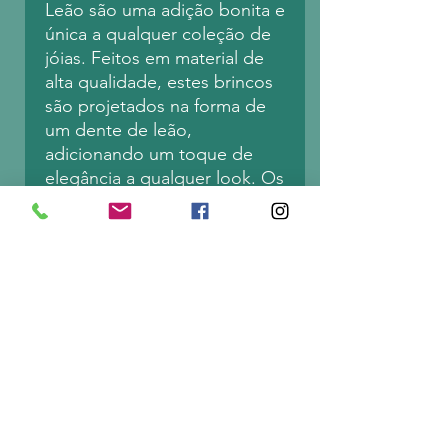
Leão são uma adição bonita e
única a qualquer coleção de
jóias. Feitos em material de
alta qualidade, estes brincos
são projetados na forma de
um dente de leão,
adicionando um toque de
elegância a qualquer look. Os
pinos de
orelha hipoalergénicos torna-
os perfeitos
garantindo conforto todo o
dia. Quer esteja a vestir-se
para uma ocasião especial ou
a dar um toque elegante à
sua roupa do dia-a-dia, estes
brincos delicados são um
acessório indispensável. Têm
o tamanho perfeito tanto